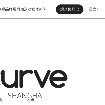
参观
品牌展
同期活动
媒体
新闻
观众预登记
语言
间
地点